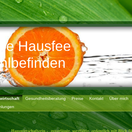
die Hausfee
ohlbefinden
irtschaft
Gesundheitsberatung
Preise
Kontakt
Über mich
hlungen
Hauswirtschafterin - zuverlässig, sorgfältig, ordentlich mit Blick fü