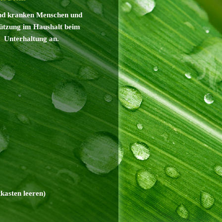
 und kranken Menschen und
stützung im Haushalt beim
e Unterhaltung an.
kasten leeren)