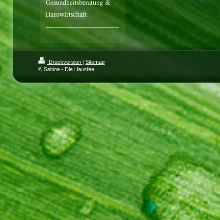
Gesundheitsberatung &
Hauswirtschaft
Druckversion
|
Sitemap
© Sabine - Die Hausfee