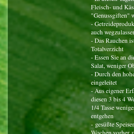
Fleisch- und Käs
"Genussgiften" w
- Getreideproduk
auch wegzulasse
- Das Rauchen is
Totalverzicht
- Essen Sie an d
Salat, weniger O
- Durch den hohe
eingeleitet
- Aus eigener Er
diesen 3 bis 4 W
1/4 Tasse wenige
entgehen
- gesüßte Speise
Wochen vorher r