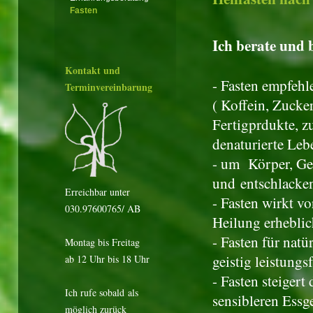
Fasten
Ich berate und b
Kontakt und
- Fasten empfehl
Terminvereinbarung
( Koffein, Zucke
Fertigprdukte, zu
denaturierte Leb
- um Körper, Gei
und entschlacke
Erreichbar unter
- Fasten wirkt v
030.97600765/ AB
Heilung erheblic
- Fasten für nat
Montag bis Freitag
geistig leistungs
ab 12 Uhr bis 18 Uhr
- Fasten steigert
Ich rufe sobald als
sensibleren Essg
möglich zurück